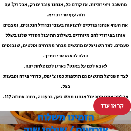
מחשבה ויצירתיות. אז קודם כל, אנחנו עובדים רק, אבל רק! עם
חזה עוף טרי ובריא.
את העוף אנחנו פורסים לרצועות בעובי ובגודל הנכונים, ומצפים
אותו בפירורי לחם מיוחדים בשילוב התיבול הסודי שלנו בשלל
טעמים. לצד השניצלים מוגשים מבחר ממרחים וסלטים, שנכנסים
כולם לבאגט טרי ופריך.
לא בא לכם על באגט? נארגן לכם צלחת יפה.
לצד השניצל מוגשים גם תוספות כמו צ'יפס, כדורי פירה וטבעות
בצל.
אז למה אתם מחכים? אנחנו ממש כאן, ברעננה, רחוב אחוזה 117.
קראו עוד
הזמינו משלוח
אירועים / שולחן שוק