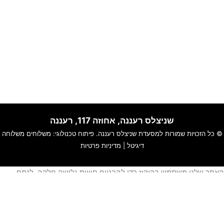
שניצלס רעננה, אחוזה 117, רעננה
© כל הזכויות שמורות למסעדת
שניצלס רעננה
. פיתוח טכנולוגי:
משלוחים
משלוחה
דיגיטל
|
מדיניות פרטיות
אתר שלנו משתמש בקוקיז כדי להבטיח חוויית גלישה חלקה, לנתח
ימוש באתר ולהתאים תוכן ושירותים אישיים עבורך.
מידע נוסף עייני ב-
תקנון האתר
ו-
מדיניות פרטיות
.