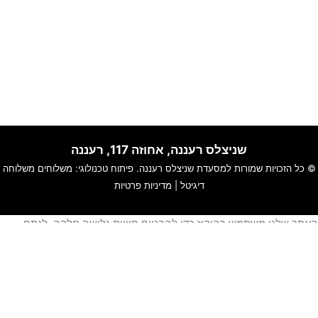
שניצלס רעננה, אחוזה 117, רעננה
© כל הזכויות שמורות למסעדת
שניצלס רעננה
. פיתוח טכנולוגי:
משלוחים
משלוחה
דיגיטל
|
מדיניות פרטיות
אתר שלנו משתמש בקוקיז כדי להבטיח חוויית גלישה חלקה, לנתח
ימוש באתר ולהתאים תוכן ושירותים אישיים עבורך.
מידע נוסף עייני ב-
תקנון האתר
ו-
מדיניות פרטיות
.
סגור